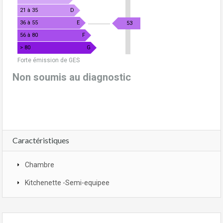
21 à 35
D
36 à 55
E
53
56 à 80
F
> 80
G
Forte émission de GES
Non soumis au diagnostic
Caractéristiques
Chambre
Kitchenette -Semi-equipee