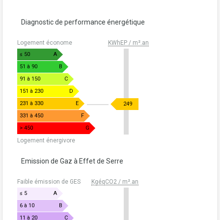
Diagnostic de performance énergétique
Logement économe
KWhEP / m².an
≤ 50
A
51 à 90
B
91 à 150
C
151 à 230
D
231 à 330
E
249
331 à 450
F
> 450
G
Logement énergivore
Emission de Gaz à Effet de Serre
Faible émission de GES
KgéqCO2 / m².an
≤ 5
A
6 à 10
B
11 à 20
C