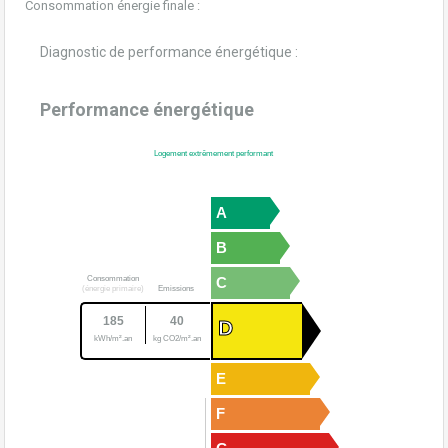
Consommation énergie finale :
Diagnostic de performance énergétique :
Performance énergétique
Logement extrêmement performant
A
B
Consommation
C
(énergie primaire)
Emissions
185
40
D
kWh/m².an
kg CO2/m².an
E
F