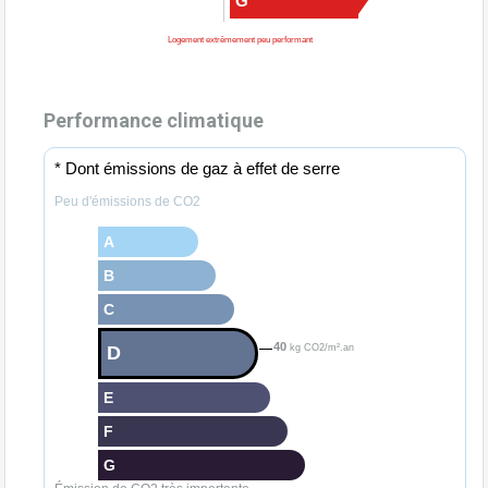
G
Logement extrêmement peu performant
Performance climatique
* Dont émissions de gaz à effet de serre
Peu d'émissions de CO2
A
B
C
40
D
kg CO2/m².an
E
F
G