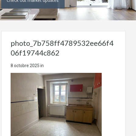
Check out market updates
photo_7b758ff4789532ee66f4
06f19744c862
8 octobre 2025
in