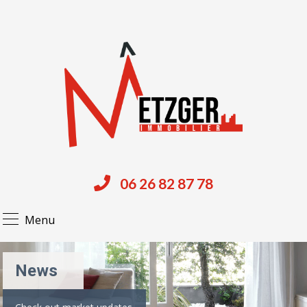
06 26 82 87 78
Menu
News