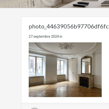
photo_44639056b97706df6fc
27 septembre 2024
in