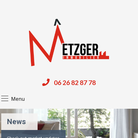
06 26 82 87 78
Menu
News