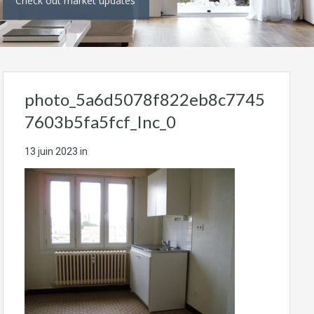
Check out market updates
photo_5a6d5078f822eb8c7745
7603b5fa5fcf_Inc_0
13 juin 2023
in