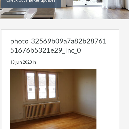
Check out market updates
photo_32569b09a7a82b28761
51676b5321e29_Inc_0
13 juin 2023
in