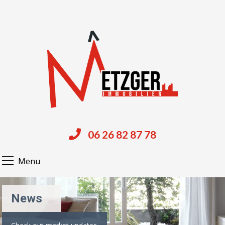
06 26 82 87 78
Menu
News