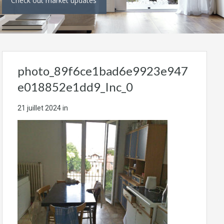
Check out market updates
photo_89f6ce1bad6e9923e947
e018852e1dd9_Inc_0
21 juillet 2024
in