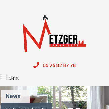
06 26 82 87 78
Menu
News