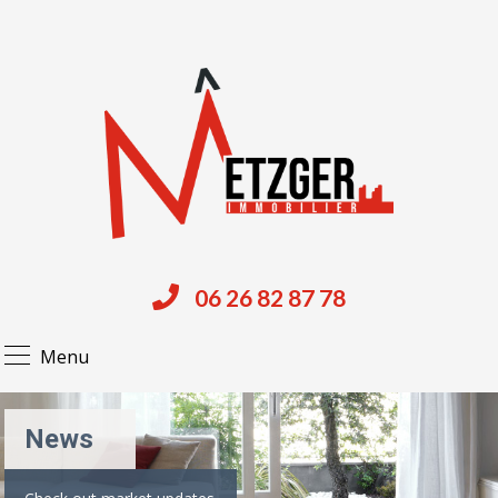
06 26 82 87 78
Menu
News