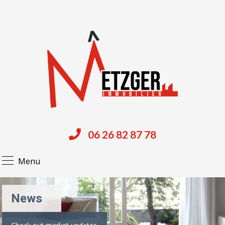
06 26 82 87 78
Menu
News