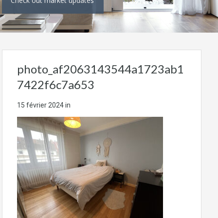
Check out market updates
photo_af2063143544a1723ab1
7422f6c7a653
15 février 2024
in