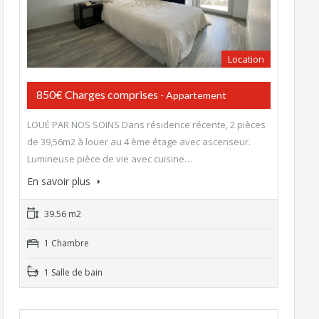
Location
850€ Charges comprises
- Appartement
LOUÉ PAR NOS SOINS Dans résidence récente, 2 pièces
de 39,56m2 à louer au 4 ème étage avec ascenseur.
Lumineuse pièce de vie avec cuisine…
En savoir plus
39.56 m2
1 Chambre
1 Salle de bain