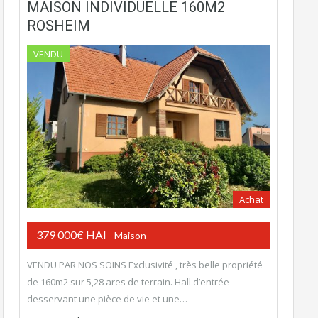
MAISON INDIVIDUELLE 160M2
ROSHEIM
VENDU
Achat
379 000€ HAI
- Maison
VENDU PAR NOS SOINS Exclusivité , très belle propriété
de 160m2 sur 5,28 ares de terrain. Hall d’entrée
desservant une pièce de vie et une…