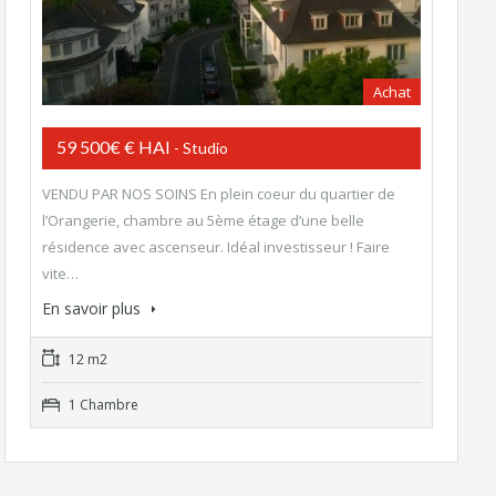
Achat
59 500€ € HAI
- Studio
VENDU PAR NOS SOINS En plein coeur du quartier de
l’Orangerie, chambre au 5ème étage d’une belle
résidence avec ascenseur. Idéal investisseur ! Faire
vite…
En savoir plus
12 m2
1 Chambre